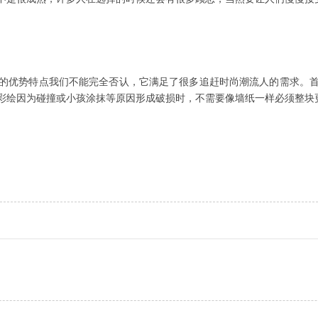
的优势特点我们不能完全否认，它满足了很多追赶时尚潮流人的需求。
彩绘因为碰撞或小孩涂抹等原因形成破损时，不需要像墙纸一样必须整块