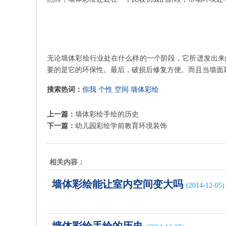
无论墙体彩绘行业处在什么样的一个阶段，它所迸发出来
要的是它的环保性。最后，破损后修复方便。而且当墙面
搜索热词：
你我
个性
空间
墙体彩绘
上一篇：
墙体彩绘手绘的历史
下一篇：
幼儿园彩绘学前教育环境装饰
相关内容：
墙体彩绘能让室内空间变大吗
·
(2014-12-05)