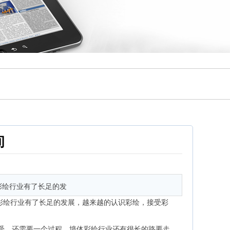
间
彩绘行业有了长足的发
体彩绘行业有了长足的发展，越来越的认识彩绘，接受彩
受，还需要一个过程，墙体彩绘行业还有很长的路要走。