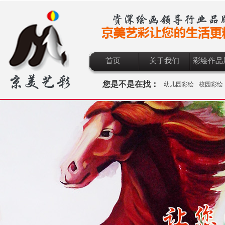
首页
关于我们
彩绘作品
您是不是在找：
幼儿园彩绘
校园彩绘