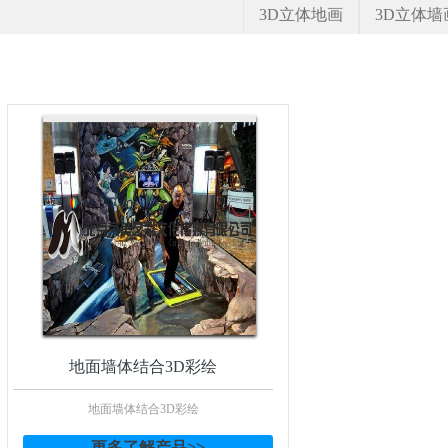
3D立体地画
3D立体墙
地面墙体结合3D彩绘
地面墙体结合3D彩绘
更多了解产品>>