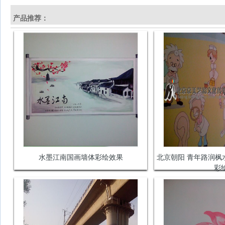
产品推荐：
水墨江南国画墙体彩绘效果
北京朝阳 青年路润枫
彩