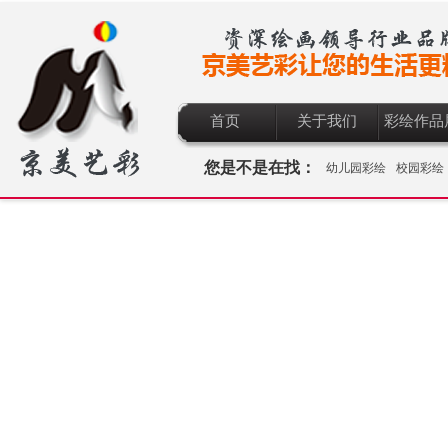
首页
关于我们
彩绘作品
您是不是在找：
幼儿园彩绘
校园彩绘