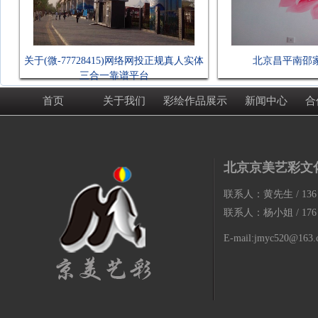
关于(微-77728415)网络网投正规真人实体
北京昌平南邵
三合一靠谱平台
首页
关于我们
彩绘作品展示
新闻中心
合
北京京美艺彩文
联系人：黄先生 / 136 7
联系人：杨小姐 / 176 0
E-mail:jmyc520@163.