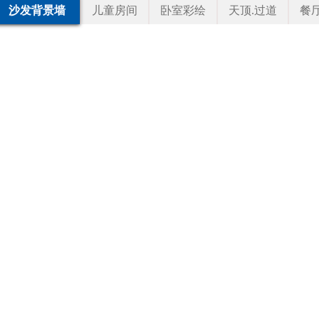
沙发背景墙
儿童房间
卧室彩绘
天顶.过道
餐