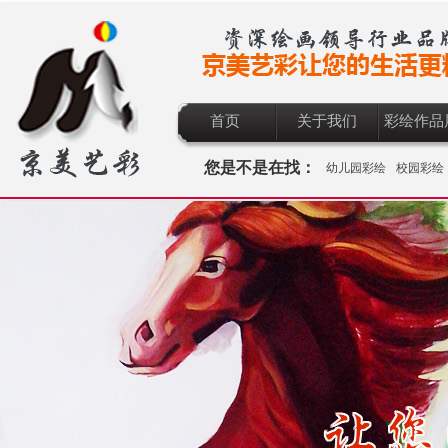
首页
关于我们
彩绘作品
您是不是在找：
幼儿园彩绘
校园彩绘