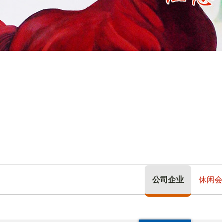
公司企业
休闲