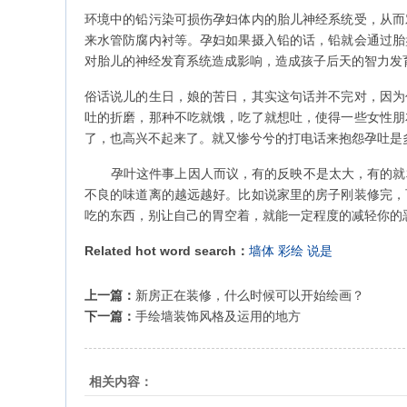
环境中的铅污染可损伤孕妇体内的胎儿神经系统受，从而
来水管防腐内衬等。孕妇如果摄入铅的话，铅就会通过胎
对胎儿的神经发育系统造成影响，造成孩子后天的智力发
俗话说儿的生日，娘的苦日，其实这句话并不完对，因为
吐的折磨，那种不吃就饿，吃了就想吐，使得一些女性朋
了，也高兴不起来了。就又惨兮兮的打电话来抱怨孕吐是
孕叶这件事上因人而议，有的反映不是太大，有的就
不良的味道离的越远越好。比如说家里的房子刚装修完，
吃的东西，别让自己的胃空着，就能一定程度的减轻你的
Related hot word search：
墙体
彩绘
说是
上一篇：
新房正在装修，什么时候可以开始绘画？
下一篇：
手绘墙装饰风格及运用的地方
相关内容：