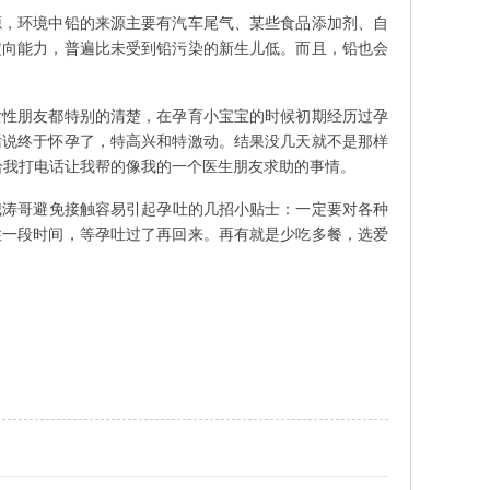
源，环境中铅的来源主要有汽车尾气、某些食品添加剂、自
定向能力，普遍比未受到铅污染的新生儿低。而且，铅也会
女性朋友都特别的清楚，在孕育小宝宝的时候初期经历过孕
话说终于怀孕了，特高兴和特激动。结果没几天就不是那样
给我打电话让我帮的像我的一个医生朋友求助的事情。
涛哥避免接触容易引起孕吐的几招小贴士：一定要对各种
住一段时间，等孕吐过了再回来。再有就是少吃多餐，选爱