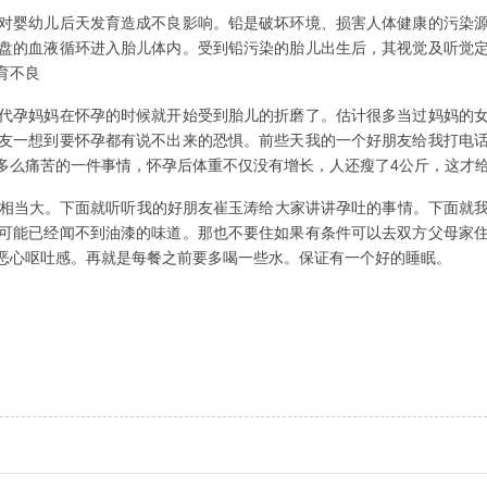
对婴幼儿后天发育造成不良影响。铅是破坏环境、损害人体健康的污染
盘的血液循环进入胎儿体内。受到铅污染的胎儿出生后，其视觉及听觉
育不良
代孕妈妈在怀孕的时候就开始受到胎儿的折磨了。估计很多当过妈妈的
友一想到要怀孕都有说不出来的恐惧。前些天我的一个好朋友给我打电
多么痛苦的一件事情，怀孕后体重不仅没有增长，人还瘦了4公斤，这才
相当大。下面就听听我的好朋友崔玉涛给大家讲讲孕吐的事情。下面就我
可能已经闻不到油漆的味道。那也不要住如果有条件可以去双方父母家
恶心呕吐感。再就是每餐之前要多喝一些水。保证有一个好的睡眠。